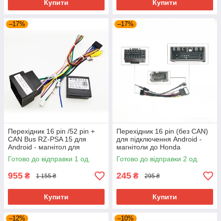
Купити
Купити
–17%
–17%
Перехідник 16 pin /52 pin +
Перехідник 16 pin (без CAN)
CAN Bus RZ-PSA 15 для
для підключення Android -
Android - магнітол для
магнітоли до Honda
Peugeot та Citroen
Lingpai/Greiz 2019–2020
Готово до відправки 1 од.
Готово до відправки 2 од.
955
245
₴
₴
1 155 ₴
295 ₴
Купити
Купити
–12%
–10%