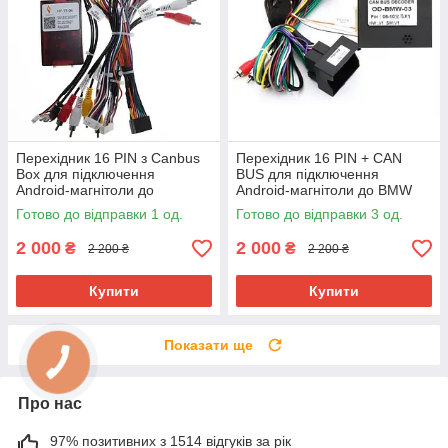
Перехідник 16 PIN з Canbus
Перехідник 16 PIN + CAN
Box для підключення
BUS для підключення
Android-магнітоли до
Android-магнітоли до BMW
KIA/Hyundai
X3 (E83) 2004–2010
Готово до відправки 1 од.
Готово до відправки 3 од.
2 000
2 000
₴
₴
2 200 ₴
2 200 ₴
Купити
Купити
Показати ще
Про нас
97% позитивних з 1514 відгуків за рік