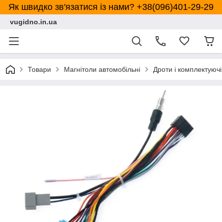
Як швидко зв'язатися із нами? +38(096)401-29-29
vugidno.in.ua
Товари
Магнітоли автомобільні
Дроти і комплектуючі