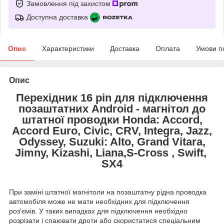
Замовлення під захистом
Доступна доставка
Опис
Характеристики
Доставка
Оплата
Умови п
Опис
Перехідник 16 pin для підключення
позаштатних Android - магнітол до
штатної проводки Honda: Accord,
Accord Euro, Civic, CRV, Integra, Jazz,
Odyssey, Suzuki: Alto, Grand Vitara,
Jimny, Kiza
shi, Liana,S-Cross , Swift,
SX4
При заміні штатної магнітоли на позаштатну рідна проводка
автомобіля може не мати необхідних для підключення
роз'ємів. У таких випадках для підключення необхідно
розрізати і спаювати дроти або скористатися спеціальним