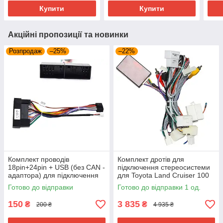
Купити
Купити
Акційні пропозиції та новинки
Розпродаж
–25%
–22%
Комплект проводів
Комплект дротів для
18pin+24pin + USB (без CAN -
підключення стереосистеми
адаптора) для підключення
для Toyota Land Cruiser 100
магнітоли Hyundai/KIA
1999-2007 Lexus LX 1998-
Готово до відправки
Готово до відправки 1 од.
2007
150
3 835
₴
₴
200 ₴
4 935 ₴