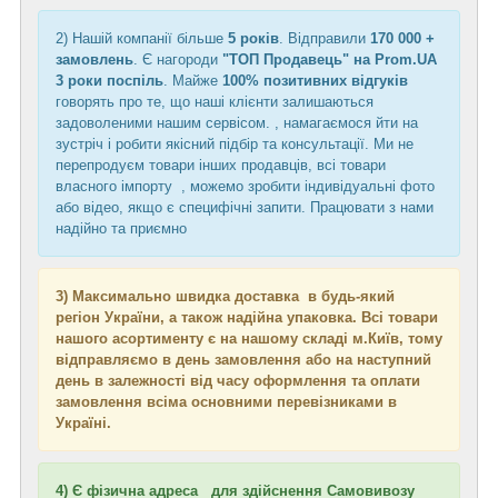
2) Нашій компанії більше
5 років
. Відправили
170 000 +
замовлень
. Є нагороди
"ТОП Продавець" на Prom.UA
3 роки поспіль
. Майже
100% позитивних відгуків
говорять про те, що наші клієнти залишаються
задоволеними нашим сервісом. , намагаємося йти на
зустріч і робити якісний підбір та консультації. Ми не
перепродуєм товари інших продавців, всі товари
власного імпорту , можемо зробити індивідуальні фото
або відео, якщо є специфічні запити. Працювати з нами
надійно та приємно
3) Максимально швидка доставка в будь-який
регіон України, а також надійна упаковка. Всі товари
нашого асортименту є на нашому складі м.Київ, тому
відправляємо в день замовлення або на наступний
день в залежності від часу оформлення та оплати
замовлення всіма основними перевізниками в
Україні.
4) Є фізична адреса для здійснення Самовивозу