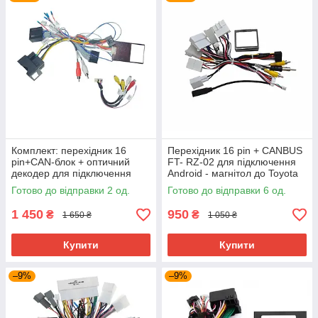
Комплект: перехідник 16
Перехідник 16 pin + CANBUS
pin+CAN-блок + оптичний
FT- RZ-02 для підключення
декодер для підключення
Android - магнітол до Toyota
Android магнітоли VW
Готово до відправки 2 од.
Готово до відправки 6 од.
Touareg 02–10
1 450
950
₴
₴
1 650 ₴
1 050 ₴
Купити
Купити
–9%
–9%