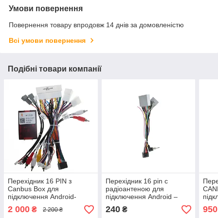
Умови повернення
Повернення товару впродовж 14 днів за домовленістю
Всі умови повернення
Подібні товари компанії
Перехідник 16 PIN з
Перехідник 16 pin c
Пере
Canbus Box для
радіоантеною для
CAN
підключення Android-
підключення Android –
підк
магнітоли до KIA/Hyundai
магнітол для Honda
магн
2 000
240
950
₴
₴
2 200 ₴