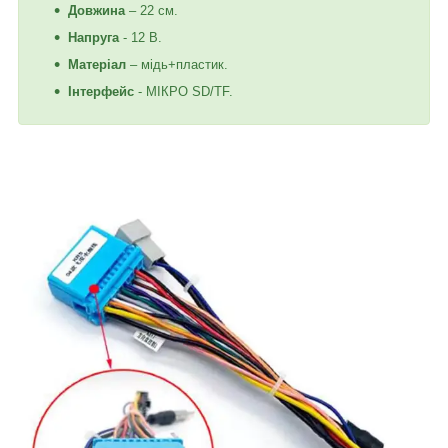
Довжина
– 22 см.
Напруга
- 12 В.
Матеріал
– мідь+пластик.
Інтерфейс
- МІКРО SD/TF.